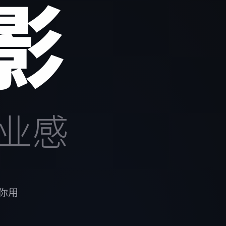
影
业感
你用